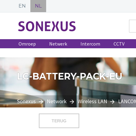
EN
NL
Omroep
Netwerk
Intercom
CCTV
LC-BATTERY-PACK-EU
Sonexus
Network
Wireless LAN
LANCO
TERUG